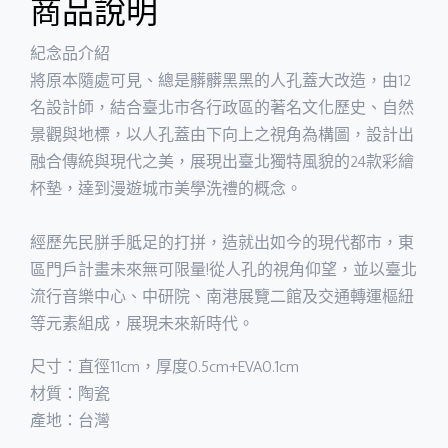
商品說明
紀念品介紹
將原本隨處可見、總是髒髒黑黑的人孔蓋大改造，由12
名設計師，結合臺北市各行政區的著名文化歷史、自然
景觀與地標，以人孔蓋由下向上之視角為構圖，設計出
融合傳統與現代之美，展現出臺北獨特風貌的24款彩繪
杯墊，達到漫遊城市美學洗禮的概念。
經歷先民胼手胝足的打拼，造就出如今的現代都市，東
區門戶計畫未來無可限量!從人孔的視角仰望，並以臺北
流行音樂中心、中研院、南港展覽二館及交通轉運樞紐
等元素組成，展現未來新時代。
尺寸：直徑11cm，厚度0.5cm+EVA0.1cm
材質：陶瓷
產地：台灣