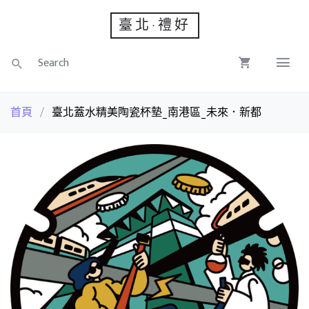
臺北‧禮好
首頁
/
臺北蓋水精美陶瓷杯墊_南港區_未來．新都