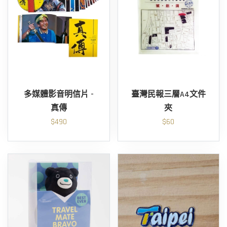
多媒體影音明信片 -
臺灣民報三層A4文件
真傳
夾
$490
$60