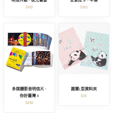
明信片組 - 夜光饗宴
全景拉卡 - 平溪
$100
$160
多媒體影音明信片 -
圓寶L型資料夾
你好臺灣 II
$35
$490