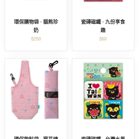
環保購物袋 - 貓熊珍
瓷磚磁鐵 - 九份享食
奶
趣
$250
$60