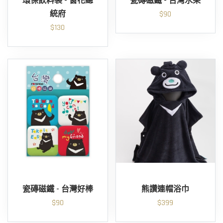
環保飲料袋 - 窗花總
瓷磚磁鐵 - 台灣水果
統府
$90
$130
瓷磚磁鐵 - 台灣好棒
熊讚連帽浴巾
$90
$399