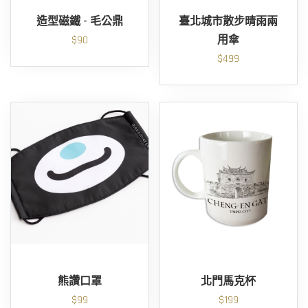
造型磁鐵 - 毛公鼎
臺北城市散步晴雨兩
$90
用傘
$499
熊讚口罩
北門馬克杯
$99
$199